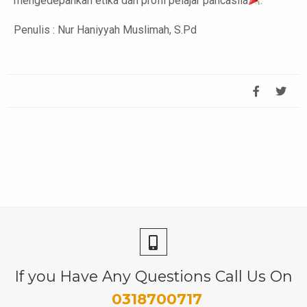
mengedepankan etika dan profil pelajar pancasila
.
Penulis : Nur Haniyyah Muslimah, S.Pd
If you Have Any Questions Call Us On
0318700717