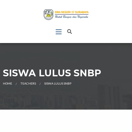
SISWA LULUS SNBP
HOME
TEACHERS
SISWA LULUS SNBP
CURRENT: