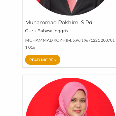
Muhammad Rokhim, S.Pd
Guru Bahasa Inggris
MUHAMMAD ROKHIM, S.Pd 19671221 200701
1 016
READ MORE »