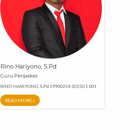
Rino Hariyono, S.Pd
Guru Penjaskes
RINO HARIYONO, S.Pd 19900214 20150 1 001
READ MORE »