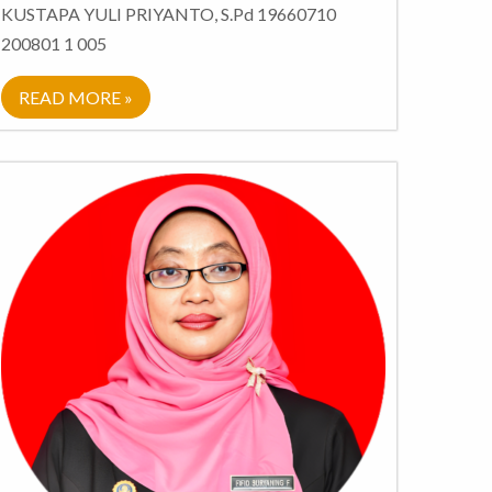
KUSTAPA YULI PRIYANTO, S.Pd 19660710
200801 1 005
READ MORE »