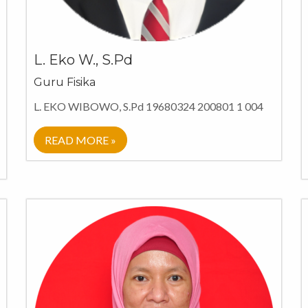
L. Eko W., S.Pd
Guru Fisika
L. EKO WIBOWO, S.Pd 19680324 200801 1 004
READ MORE »