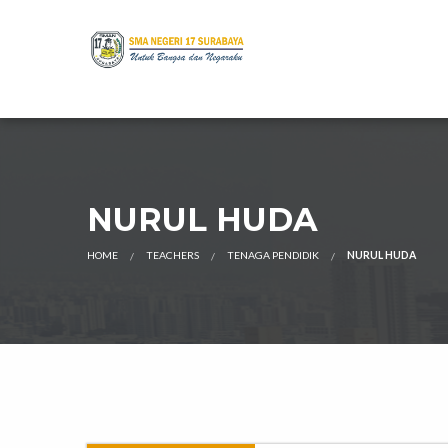
NURUL HUDA
HOME
TEACHERS
TENAGA PENDIDIK
NURUL HUDA