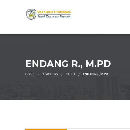
ENDANG R., M.PD
HOME
TEACHERS
GURU
ENDANG R., M.PD